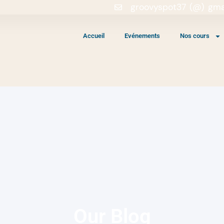
groovyspot37 (@) gma
Accueil
Evénements
Nos cours
Our Blog