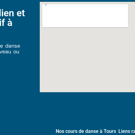
ien et
f à
de danse
iveau ou
Nos cours de danse à Tours
Liens r