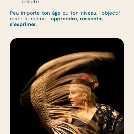
adapté
Peu importe ton âge ou ton niveau, l’objectif
reste le même :
apprendre, ressentir,
s’exprimer
.