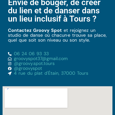
Envie de bouger, de créer
du lien et de danser dans
un lieu inclusif à Tours ?
Contactez Groovy Spot
et rejoignez un
studio de danse où chacun·e trouve sa place,
quel que soit son niveau ou son style.
06 24 06 93 33
groovyspot37@gmail.com
@groovy.spot.tours
@groovyspot
4 rue du plat d'Étain, 37000 Tours